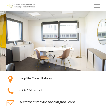
Menu
Skip
to
main
content
Le pôle Consultations
04 67 61 20 73
secretariat.maxillo.facial@gmail.com