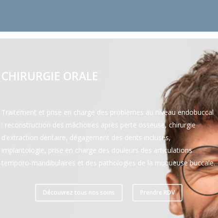
CHIRURGIE ORALE
Traitement et prise en charge des problèmes au niveau endobuccal
: reconstruction des mâchoires après perte osseuse, chirurgie
d’extraction dentaire, dégagement des dents incluses,
implantologie, prise en charge des douleurs des articulations
temporo-mandibulaires et des pathologies de la muqueuse buccale.
Découvrez tous nos soins
Prendre RDV